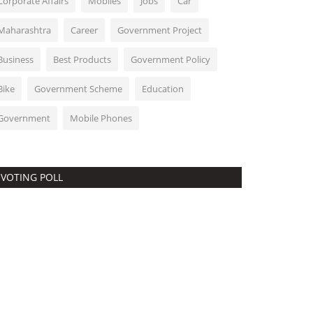
Corporate Affairs
Mobiles
Jobs
Car
Maharashtra
Career
Government Project
Business
Best Products
Government Policy
Bike
Government Scheme
Education
Government
Mobile Phones
VOTING POLL