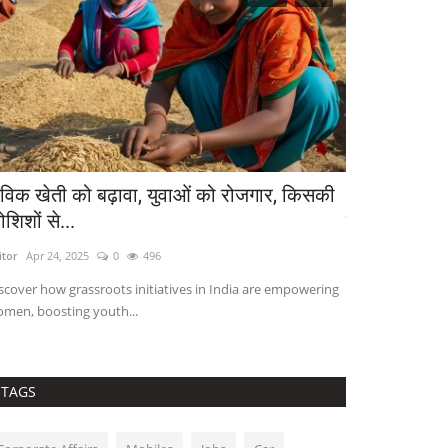
ैविक खेती को बढ़ावा, युवाओं को रोजगार, किसकी
Unified Pen
शिशों से...
विवरण और यह
itor
Apr 24, 2025
0
496
Editor
Aug 26, 202
scover how grassroots initiatives in India are empowering
Explore the Unif
men, boosting youth...
amounts, tax deta
TAGS