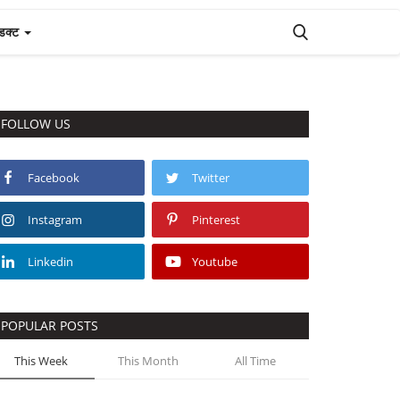
ोडक्ट
FOLLOW US
Facebook
Twitter
Instagram
Pinterest
Linkedin
Youtube
POPULAR POSTS
This Week
This Month
All Time