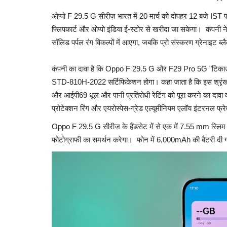
ओप्पो F 29.5 G सीरीज़ भारत में 20 मार्च को दोपहर 12 बजे IST प
फ्लिपकार्ट और ओप्पो इंडिया ई-स्टोर से खरीदा जा सकेगा। कंपनी ने एक
सॉलिड पर्पल रंग विकल्पों में आएगा, जबकि प्रो संस्करण ग्रेनाइट ब्लै
कंपनी का दावा है कि Oppo F 29.5 G और F29 Pro 5G "टिकाऊ चैं
STD-810H-2022 सर्टिफिकेशन होगा। कहा जाता है कि इस श्रृंखल
और आईपी69 धूल और पानी प्रतिरोधी रेटिंग को पूरा करने का दावा 
a 2024 : छोटे
E-KYC Process of Ration Cards -
प्रोटेक्शन रिंग और एयरोस्पेस-ग्रेड एल्यूमीनियम एलॉय इंटरनल फ्र
अधिकार अभियान:...
Oppo F 29.5 G सीरीज के हैंडसेट में से एक में 7.55 mm स्लि
Editor
Aug 21, 2024
0
568
फोटोग्राफी का समर्थन करेगा। फोन में 6,000mAh की बैटरी दी गई
2024: Small business
Learn about the E-KYC process for ration cards 
.
Right to Food Campaign....