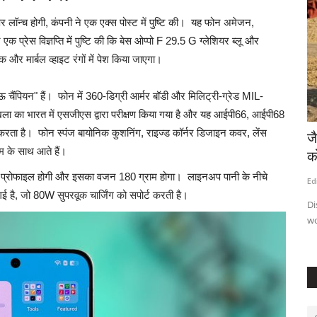
र लॉन्च होगी, कंपनी ने एक एक्स पोस्ट में पुष्टि की। यह फोन अमेजन,
 प्रेस विज्ञप्ति में पुष्टि की कि बेस ओप्पो F 29.5 G ग्लेशियर ब्लू और
क और मार्बल व्हाइट रंगों में पेश किया जाएगा।
पियन" हैं। फोन में 360-डिग्री आर्मर बॉडी और मिलिट्री-ग्रेड MIL-
ा का भारत में एसजीएस द्वारा परीक्षण किया गया है और यह आईपी66, आईपी68
करता है। फोन स्पंज बायोनिक कुशनिंग, राइज्ड कॉर्नर डिजाइन कवर, लेंस
 भोजन का
राष्ट्रीय कीट निगरानी प्रणालीः नया एआई प्लेटफॉर्म
ज
ेम के साथ आते हैं।
किसानों...
को
म प्रोफाइल होगी और इसका वजन 180 ग्राम होगा। लाइनअप पानी के नीचे
Editor
Aug 17, 2024
2
543
Ed
 है, जो 80W सुपरवूक चार्जिंग को सपोर्ट करती है।
under the
National Pest Surveillance System: New AI platform
Di
connects farmers with agriculture...
wo