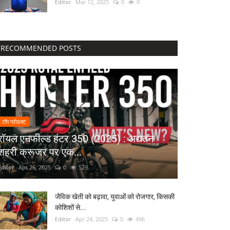
Editor
Mar 12, 2025
0
0
RECOMMENDED POSTS
टॉप प्रोडक्ट
रॉयल एनफील्ड हंटर 350 (2025) : अद्यतन
शहरी क्रूजर पर एक...
Editor
Apr 26, 2025
0
529
जैविक खेती को बढ़ावा, युवाओं को रोजगार, किसकी
कोशिशों से...
Editor
Apr 24, 2025
0
496